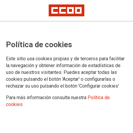
"El Abrazo" de Genovés en Antón
Política de cookies
Martín
(*) por Raúl Cordero Torres y Francisco Naranjo Llanos
Este sitio usa cookies propias y de terceros para facilitar
la navegación y obtener información de estadísticas de
Desde junio de 2003 en la madrileña plaza de Antón Martín,
uso de nuestros visitantes. Puedes aceptar todas las
frente al número 55 de la calle Atocha está situada la estatua
cookies pulsando el botón 'Aceptar' o configurarlas o
que representa el cuadro El Abrazo de Juan Genovés
rechazar su uso pulsando el botón 'Configurar cookies'
29/01/2016.
Para más información consulta nuestra
Política de
Para conocimiento general de la
cookies
ciudadanía madrileña y de quienes
nos visitan de otros lugares es
preciso dar a conocer el trágico
Bono ayuda al abrazo
suceso ocurrido en la noche del 24
de enero de 1977, hace ya 39 años.