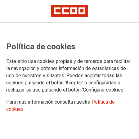
LA FUNDACIÓN
Política de cookies
La Fundación
Patronato
Este sitio usa cookies propias y de terceros para facilitar
Fines
la navegación y obtener información de estadísticas de
Premios y reconocimientos de la Fundación
uso de nuestros visitantes. Puedes aceptar todas las
Amigos de la Fundación
cookies pulsando el botón 'Aceptar' o configurarlas o
Historia de los Abogados de Atocha
rechazar su uso pulsando el botón 'Configurar cookies'
Introducción
Continuismo. Reforma
Para más información consulta nuestra
Política de
Quiénes eran los abogados laboralistas
cookies
Qué pasó en la noche del 24 de Enero
El después
El juicio
Memoria viva