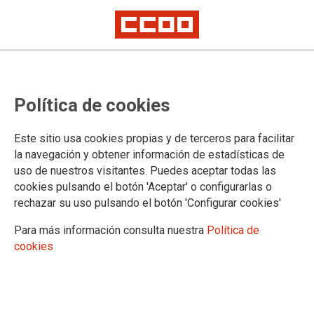
LA FUNDACIÓN
Política de cookies
La Fundación
Patronato
Este sitio usa cookies propias y de terceros para facilitar
Fines
la navegación y obtener información de estadísticas de
Premios y reconocimientos de la Fundación
uso de nuestros visitantes. Puedes aceptar todas las
Amigos de la Fundación
cookies pulsando el botón 'Aceptar' o configurarlas o
Historia de los Abogados de Atocha
rechazar su uso pulsando el botón 'Configurar cookies'
Introducción
Continuismo. Reforma
Para más información consulta nuestra
Política de
Quiénes eran los abogados laboralistas
cookies
Qué pasó en la noche del 24 de Enero
El después
El juicio
Memoria viva