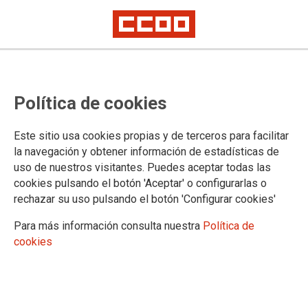
LA FUNDACIÓN
Política de cookies
La Fundación
Patronato
Este sitio usa cookies propias y de terceros para facilitar
Fines
la navegación y obtener información de estadísticas de
Premios y reconocimientos de la Fundación
uso de nuestros visitantes. Puedes aceptar todas las
Amigos de la Fundación
cookies pulsando el botón 'Aceptar' o configurarlas o
Historia de los Abogados de Atocha
rechazar su uso pulsando el botón 'Configurar cookies'
Introducción
Continuismo. Reforma
Para más información consulta nuestra
Política de
Quiénes eran los abogados laboralistas
cookies
Qué pasó en la noche del 24 de Enero
El después
El juicio
Memoria viva