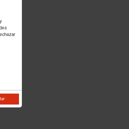
 y
edes
rechazar
tar