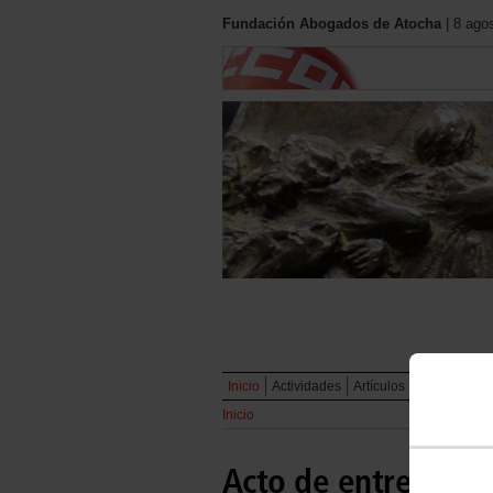
Fundación Abogados de Atocha
| 8 ago
Inicio
Actividades
Artículos
Documentos
Inicio
Acto de entrega de