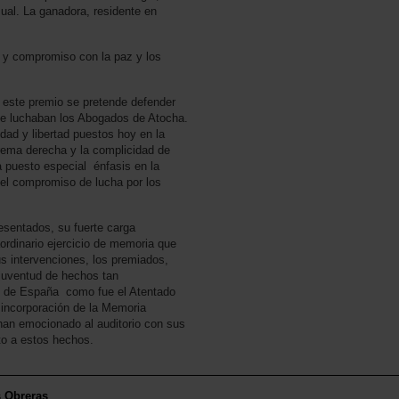
sual. La ganadora, residente en
 y compromiso con la paz y los
 este premio se pretende defender
que luchaban los Abogados de Atocha.
aldad y libertad puestos hoy en la
rema derecha y la complicidad de
a puesto especial énfasis en la
del compromiso de lucha por los
resentados, su fuerte carga
aordinario ejercicio de memoria que
s intervenciones, los premiados,
 juventud de hechos tan
co de España como fue el Atentado
 incorporación de la Memoria
han emocionado al auditorio con sus
to a estos hechos.
s Obreras