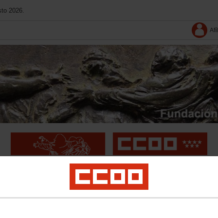
sto 2026.
Afí
Conoce La Fundación
Amigos de la Fundación
Multimedia
 los Premios Internacionales