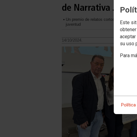
de Narrativa Jove
Polí
Un premio de relatos cortos que promueve
Este sit
juventud
obtener
aceptar 
14/10/2024.
su uso 
Para má
Política