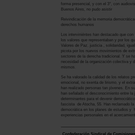
forma presencial, y con el 3°, con audiovi
Buenos Aires, no pudo asistir
Reivindicación de la memoria democrática
derechos humanos
Los interviniéntes han destacado que con
los valores que representaban y por los 
Valores de Paz, justicia , solidaridad, igu
picota por los nuevos movimientos de ext
sectores de la derecha tradicional. Y se h
necesidad de la organización colectiva y 
mismos.
Se ha valorado la calidad de los relatos p
emocional, no exenta de lirismo, y el extr
han realizado personas tan jóvenes. En su
han señalado el desconocimiento entre la
determinantes para el devenir democráti
fascista de Atocha, 55. Han reclamado la
democrática en los planes de estudios y 
experiencias personales en el acercamien
Confederación Sindical de Comisione