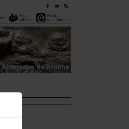
Zona
Servicios
liate
afiliación
a la afiliación