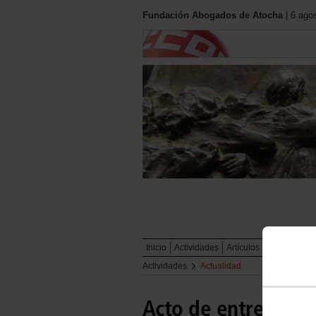
Fundación Abogados de Atocha
| 6 ago
Inicio
Actividades
Artículos
Documentos
Actividades
Actualidad
Acto de entrega de