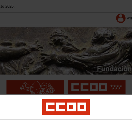
sto 2026.
Afí
Conoce La Fundación
Amigos de la Fundación
Multimedia
 los Premios Internacionales