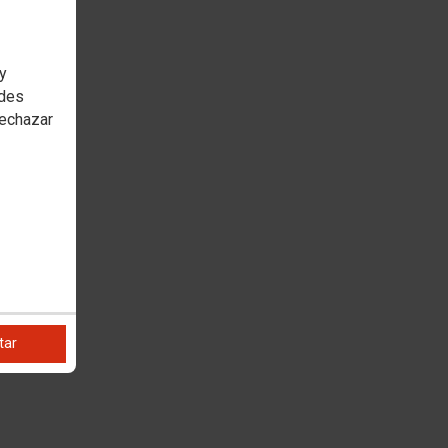
 y
edes
rechazar
tar