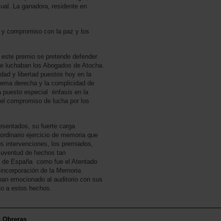
sual. La ganadora, residente en
 y compromiso con la paz y los
 este premio se pretende defender
que luchaban los Abogados de Atocha.
aldad y libertad puestos hoy en la
rema derecha y la complicidad de
a puesto especial énfasis en la
del compromiso de lucha por los
resentados, su fuerte carga
aordinario ejercicio de memoria que
s intervenciones, los premiados,
 juventud de hechos tan
co de España como fue el Atentado
 incorporación de la Memoria
han emocionado al auditorio con sus
to a estos hechos.
s Obreras