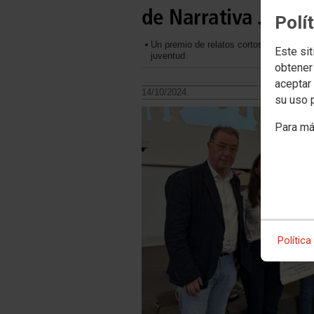
de Narrativa Jove
Polí
Un premio de relatos cortos que promueve
Este sit
juventud
obtener
aceptar 
14/10/2024.
su uso 
Para má
Política