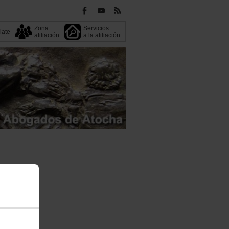
Zona
Servicios
liate
afiliación
a la afiliación