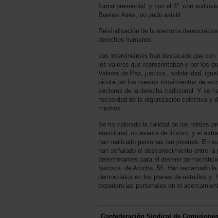
forma presencial, y con el 3°, con audiovi
Buenos Aires, no pudo asistir
Reivindicación de la memoria democrática
derechos humanos
Los interviniéntes han destacado que con
los valores que representaban y por los 
Valores de Paz, justicia , solidaridad, igu
picota por los nuevos movimientos de ext
sectores de la derecha tradicional. Y se h
necesidad de la organización colectiva y 
mismos.
Se ha valorado la calidad de los relatos p
emocional, no exenta de lirismo, y el extr
han realizado personas tan jóvenes. En su
han señalado el desconocimiento entre la
determinantes para el devenir democráti
fascista de Atocha, 55. Han reclamado la
democrática en los planes de estudios y 
experiencias personales en el acercamien
Confederación Sindical de Comisione