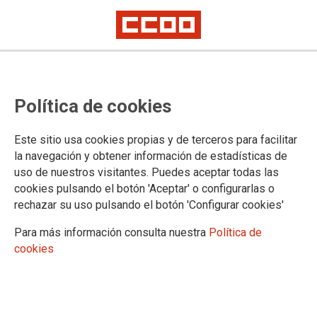
Presentado el libro de Juan José
Política de cookies
del Águila sobre el TOP en Camas
Este sitio usa cookies propias y de terceros para facilitar
El pasado 21 de febrero, en Camas (Sevilla) en la Biblioteca
la navegación y obtener información de estadísticas de
Municipal, se ha presentado el libro de Juanjo del Águila
uso de nuestros visitantes. Puedes aceptar todas las
sobre el TOP, con el autor y el director de la Fundación
cookies pulsando el botón 'Aceptar' o configurarlas o
Abogados de Atocha, Francisco Naranjo, acompañado Jaime
rechazar su uso pulsando el botón 'Configurar cookies'
Baena, de la Asociación Memoria, libertad y cultura
democrática de Camas.
Para más información consulta nuestra
Política de
cookies
06/03/2024.