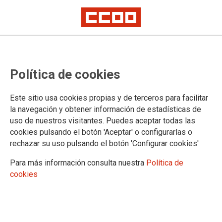
En el 47 Aniversario de los
Política de cookies
Abogados de Atocha y mirando
hacia el futuro, impulsemos la
Este sitio usa cookies propias y de terceros para facilitar
justicia, la democracia y la
la navegación y obtener información de estadísticas de
uso de nuestros visitantes. Puedes aceptar todas las
libertad, como lo hicieron ellos en
cookies pulsando el botón 'Aceptar' o configurarlas o
1977
rechazar su uso pulsando el botón 'Configurar cookies'
Para más información consulta nuestra
Política de
cookies
EL 24 de enero de 2024 se cumplieron 47 años del asesinato
de los Abogados de Atocha, en el atentado cometido en el
despacho laboralista situado en calle Atocha, 55. CCOO de
Madrid y la Fundación Abogados de atocha, recordaron,
como no podía ser de otra manera, año tras año, el crimen