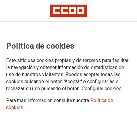
El Observatorio Internacional de
Política de cookies
la Abogacía en Riesgo, premio
Abogados de Atocha 2024
Este sitio usa cookies propias y de terceros para facilitar
la navegación y obtener información de estadísticas de
Además, la Fundación entregará este año, dos reconocimientos: a la
uso de nuestros visitantes. Puedes aceptar todas las
“Red de mujeres de negro contra la guerra” y a “Los profesionales
sanitarios en Gaza”
cookies pulsando el botón 'Aceptar' o configurarlas o
rechazar su uso pulsando el botón 'Configurar cookies'
La entrega de la XX edición de estos premios, se realizará en
el Auditorio Marcelino Camacho (Lope de Vega 40) a partir de
Para más información consulta nuestra
Política de
las 11 horas del próximo día 24 de enero, coincidiendo con el
cookies
47 aniversario de los asesinatos de los Abogados de Atocha.
12/01/2024.