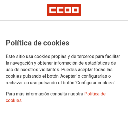
Memoria democrática y derechos
Política de cookies
humanos, a debate y reflexión, en
la Universidad de Salamanca
Este sitio usa cookies propias y de terceros para facilitar
la navegación y obtener información de estadísticas de
uso de nuestros visitantes. Puedes aceptar todas las
El secretario de Estado de Memoria Democrática, Fernando
cookies pulsando el botón 'Aceptar' o configurarlas o
Martínez, recuerda que "el olvido es incompatible con la
rechazar su uso pulsando el botón 'Configurar cookies'
democracia"El martes 17 de octubre, tuvo lugar el acto de
apertura en la Facultad de Geografía e Historia de la
Para más información consulta nuestra
Política de
Universidad de Salamanca, del Congreso Internacional sobre
cookies
“Derechos Humanos e Igualdad de Género”, con motivo del
60 aniversario de la creación de “Cuadernos para el Dialogo”.
Participó, entre otras instituciones, la Fundación Abogados de
Atocha.