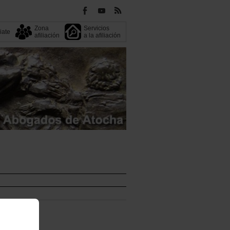
Zona
Servicios
liate
afiliación
a la afiliación