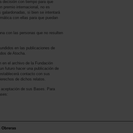
a decisión con tiempo para que
n premio internacional, no es
 galardonadas, si bien se intentará
lemática con ellas para que puedan
na con las personas que no resulten
fundidos en las publicaciones de
dos de Atocha.
 en el archivo de la Fundación
n futuro hacer una publicación de
 establecerá contacto con sus
derechos de dichos relatos.
a aceptación de sus Bases. Para
ases:
s Obreras