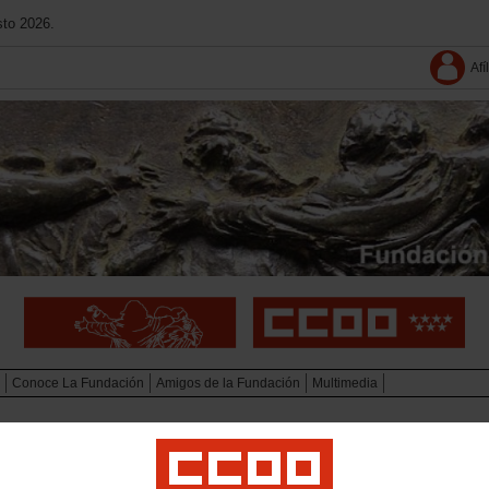
sto 2026.
Afí
Conoce La Fundación
Amigos de la Fundación
Multimedia
io Internacional de Narrativa