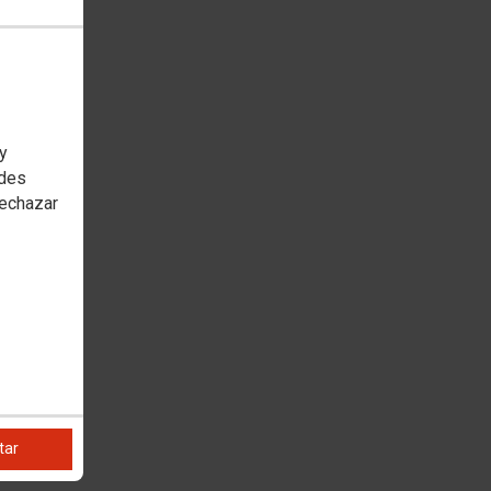
 y
edes
rechazar
tar