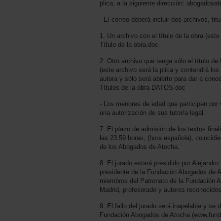
plica, a la siguiente dirección: abogado
- El correo deberá incluir dos archivos, ti
1. Un archivo con el título de la obra (est
Título de la obra.doc
2. Otro archivo que tenga sólo el título d
(este archivo será la plica y contendrá los 
autora y sólo será abierto para dar a cono
Títulos de la obra-DATOS.doc
- Los menores de edad que participen por v
una autorización de sus tutor/a legal.
7. El plazo de admisión de los textos final
las 23:59 horas, (hora española), coincidi
de los Abogados de Atocha.
8. El jurado estará presidido por Alejandro
presidente de la Fundación Abogados de
miembros del Patronato de la Fundación
Madrid, profesorado y autores reconocidos
9. El fallo del jurado será inapelable y se
Fundación Abogados de Atocha (www.fund