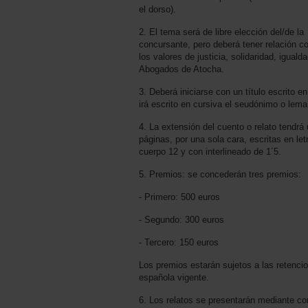
el dorso).
2. El tema será de libre elección del/de la
concursante, pero deberá tener relación c
los valores de justicia, solidaridad, iguald
Abogados de Atocha.
3. Deberá iniciarse con un título escrito 
irá escrito en cursiva el seudónimo o lema 
4. La extensión del cuento o relato tendr
páginas, por una sola cara, escritas en le
cuerpo 12 y con interlineado de 1´5.
5. Premios: se concederán tres premios:
- Primero: 500 euros
- Segundo: 300 euros
- Tercero: 150 euros
Los premios estarán sujetos a las retencio
española vigente.
6. Los relatos se presentarán mediante cor