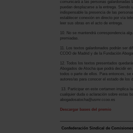
comunicará a las personas galardonadas l
puedan desplazarse a la entrega. Siendo u
indispensable la presencia de las personas
establecer conexión en directo por vía te
leer sus obras en el acto de entrega.
10. No se mantendrá correspondencia algu
premiadas.
11. Los textos galardonados podrán ser di
CCOO de Madrid y de la Fundación Aboga
12. Todos los textos presentados quedarán
Abogados de Atocha que podrá decidir en u
todos o parte de ellos. Para entonces, se
autores/as para conocer el estado de los 
13. Participar en este certamen implica l
cualquier duda o aclaración sobre estas b
abogadosatocha@usmr.ccoo.es
Descargar bases del premio
Confederación Sindical de Comisione