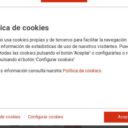
e Atocha"
núa este año, con el Certamen Internacional de Relatos
tica de cookies
 Enrique Valdelvira, denominado "Premio Internacional de
io usa cookies propias y de terceros para facilitar la navegación
 información de estadísticas de uso de nuestros visitantes. Pu
todas las cookies pulsando el botón 'Aceptar' o configurarlas o 
pulsando el botón 'Configurar cookies'
N
s información consulta nuestra
Política de cookies
os
a
o.
 de cookies
Configurar cookies
Acep
Documentación
asociada