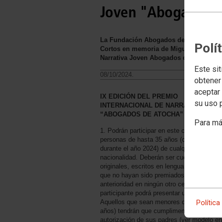
Joven "Abogados d
La Fundación Abogados de Atocha conti
Polí
Cortos en memoria de Miguel Sarabia y
Narrativa Joven Abogados de Atocha"
Este sit
08/10/2024.
obtener
aceptar 
IX EDICIÓN DEL PREMIO
su uso 
INTERNACIONAL DE NARRATIVA JOVE
“ABOGADOS DE ATOCHA”
Para má
1. Podrán participar en este certamen
personas de hasta 35 años (cumplidos
durante el año 2024) de cualquier
nacionalidad. Deberán ser cuentos o relat
originales, escritos en lengua castellana,
que no hayan sido premiados con
anterioridad en ningún otro certamen. Cad
participante podrá presentar un solo cuent
Aquellos que sean menores de edad (18
Política
años) tendrán que cumplimentar una
autorización de sus padres (ver modelo en