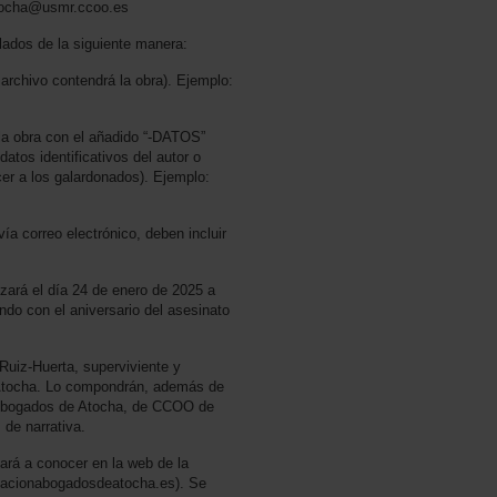
satocha@usmr.ccoo.es
tulados de la siguiente manera:
e archivo contendrá la obra). Ejemplo:
e la obra con el añadido “-DATOS”
datos identificativos del autor o
cer a los galardonados). Ejemplo:
ía correo electrónico, deben incluir
izará el día 24 de enero de 2025 a
endo con el aniversario del asesinato
 Ruiz-Huerta, superviviente y
 Atocha. Lo compondrán, además de
 Abogados de Atocha, de CCOO de
 de narrativa.
 dará a conocer en la web de la
acionabogadosdeatocha.es). Se