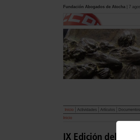
Fundación Abogados de Atocha
| 7 ago
Inicio
Actividades
Artículos
Documentos
Inicio
IX Edición del Prem