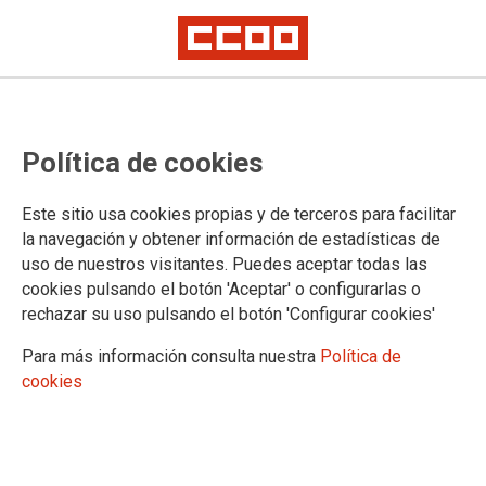
Móstoles: Homenaje a los
Política de cookies
Abogados de Atocha
Este sitio usa cookies propias y de terceros para facilitar
Tarde de memoria, recuerdo y homenaje a los Abogados de
la navegación y obtener información de estadísticas de
Atocha en Móstoles, en la sede de la AAVV de Juan XXIII,
uso de nuestros visitantes. Puedes aceptar todas las
con la participación de CCOO, PCE y la Fundación
cookies pulsando el botón 'Aceptar' o configurarlas o
Abogados de Atocha.
rechazar su uso pulsando el botón 'Configurar cookies'
31/01/2020.
Para más información consulta nuestra
Política de
cookies