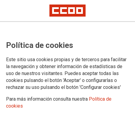
Plasencia: "Curso de Formación
Política de cookies
Sindical "Proceso 1001/Abogados
de Atocha"
Este sitio usa cookies propias y de terceros para facilitar
la navegación y obtener información de estadísticas de
uso de nuestros visitantes. Puedes aceptar todas las
El viernes 25 de noviembre en Plasencia, en la sede CCOO,
cookies pulsando el botón 'Aceptar' o configurarlas o
se celebró un curso de formación sobre el Proceso 1001 y los
rechazar su uso pulsando el botón 'Configurar cookies'
Abogados de Atocha
Para más información consulta nuestra
Política de
24/11/2016.
cookies